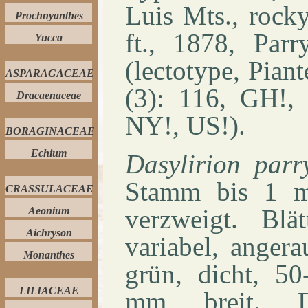
Luis Mts., rock
Prochnyanthes
ft., 1878, Par
Yucca
(lectotype, Pian
ASPARAGACEAE
(3): 116, GH!, 
Dracaenaceae
NY!, US!).
BORAGINACEAE
Echium
Dasylirion par
Stamm bis 1 
CRASSULACEAE
verzweigt. Blät
Aeonium
Aichryson
variabel, angera
Monanthes
grün, dicht, 5
LILIACEAE
mm breit. D