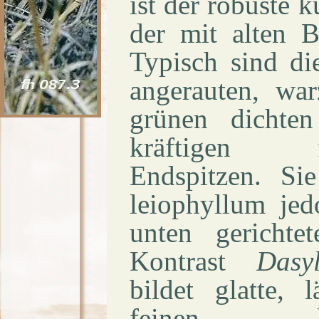
ist der robuste 
der mit alten Bl
Typisch sind die
angerauten, war
grünen dichten
kräftigen fas
Endspitzen. Sie
leiophyllum jed
unten gerichte
Kontrast
Dasyl
bildet glatte, 
feinen busc