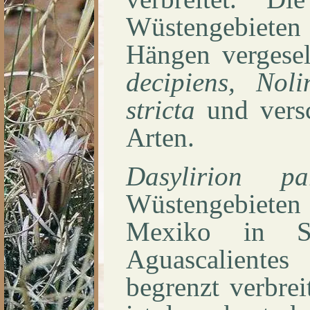
Wüstengebiet
Hängen vergesel
decipiens, Nol
stricta
und vers
Arten.
Dasylirion pa
Wüstengebieten 
Mexiko in S
Aguascaliente
begrenzt verbreit