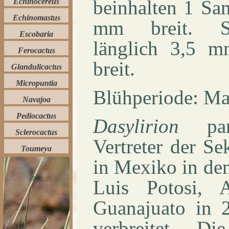
beinhalten 1 Sa
Echinocereus
Echinomastus
mm breit. Sa
Escobaria
länglich 3,5 
Ferocactus
breit.
Glandulicactus
Micropuntia
Blühperiode: Mai
Navajoa
Pediocactus
Dasylirion
parr
Sclerocactus
Vertreter der Sek
Toumeya
in Mexiko in de
Luis Potosi, A
Guanajuato in
verbreitet. D