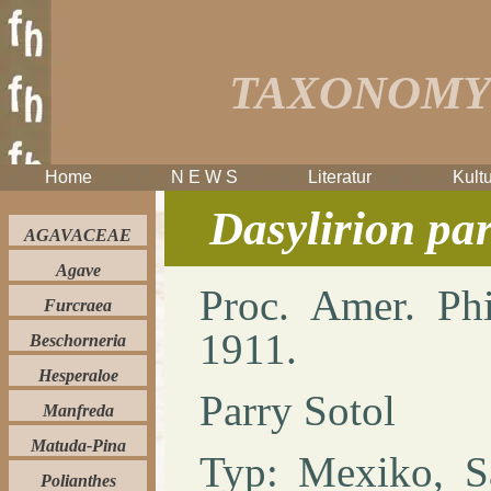
TAXONOMY 
Home
N E W S
Literatur
Kultu
Dasylirion p
AGAVACEAE
Agave
Proc. Amer. Phi
Furcraea
1911.
Beschorneria
Hesperaloe
Parry Sotol
Manfreda
Matuda-Pina
Typ: Mexiko, Sa
Polianthes