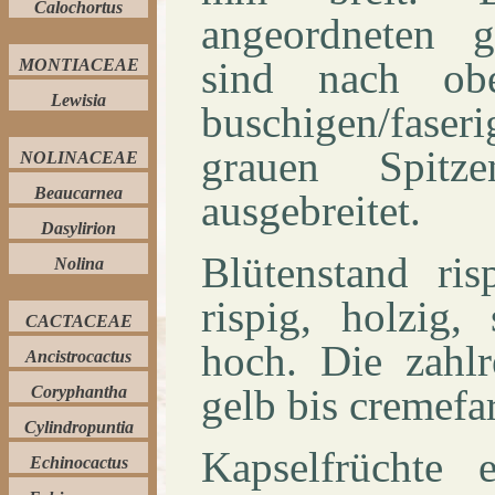
Calochortus
angeordneten 
sind nach obe
MONTIACEAE
Lewisia
buschigen/fas
grauen Spitz
NOLINACEAE
Beaucarnea
ausgebreitet.
Dasylirion
Blütenstand ris
Nolina
rispig, holzig,
CACTACEAE
hoch. Die zahlr
Ancistrocactus
gelb bis cremefa
Coryphantha
Cylindropuntia
Kapselfrüchte 
Echinocactus