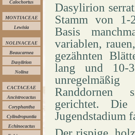
Calochortus
Dasylirion serrat
Stamm von 1-
MONTIACEAE
Lewisia
Basis manchma
variablen, rauen
NOLINACEAE
gezähnten Blät
Beaucarnea
Dasylirion
lang und 10-
Nolina
unregelmäßi
CACTACEAE
Randdornen 
Ancistrocactus
gerichtet. Di
Coryphantha
Jugendstadium fa
Cylindropuntia
Echinocactus
Der rispige, holz