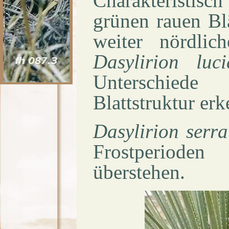
Charakteristisch
grünen rauen Blä
weiter nördli
Dasylirion
luc
Unterschied
Blattstruktur erk
Dasylirion
serra
Frostperiod
überstehen.