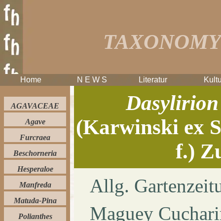
TAXONOMY 
Home
N E W S
Literatur
Kultu
Dasylirion
AGAVACEAE
(Karwinski ex S
Agave
Furcraea
f.) Z
Beschorneria
Hesperaloe
Allg. Gartenzeit
Manfreda
Matuda-Pina
Maguey Cuchari
Polianthes