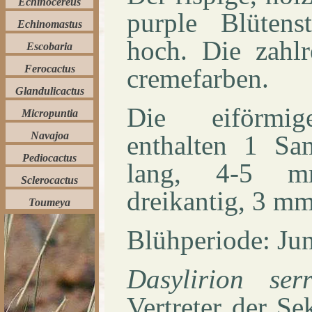
Echinocereus
purple Blüten
Echinomastus
hoch. Die zahlr
Escobaria
Ferocactus
cremefarben.
Glandulicactus
Die eiförmig
Micropuntia
Navajoa
enthalten 1 S
Pediocactus
lang, 4-5 m
Sclerocactus
dreikantig, 3 mm
Toumeya
Blühperiode: Juni
Dasylirion
ser
Vertreter der Sek