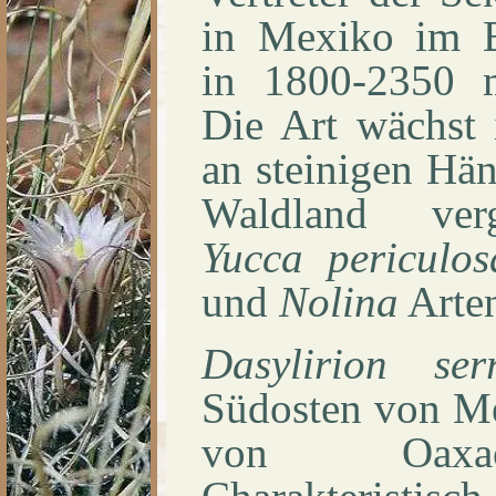
in Mexiko im B
in 1800-2350 m
Die Art wächst 
an steinigen Hä
Waldland verg
Yucca
periculos
und
Nolina
Arte
Dasylirion
ser
Südosten von Me
von Oaxaca