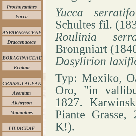
Prochnyanthes
Yucca serratifo
Yucca
Schultes fil. (18
ASPARAGACEAE
Roulinia serrat
Dracaenaceae
Brongniart (184
Dasylirion laxif
BORAGINACEAE
Echium
Typ: Mexiko, Oa
CRASSULACEAE
Oro, "in vallibu
Aeonium
1827. Karwinsky
Aichryson
Piante Grasse, 
Monanthes
K!).
LILIACEAE